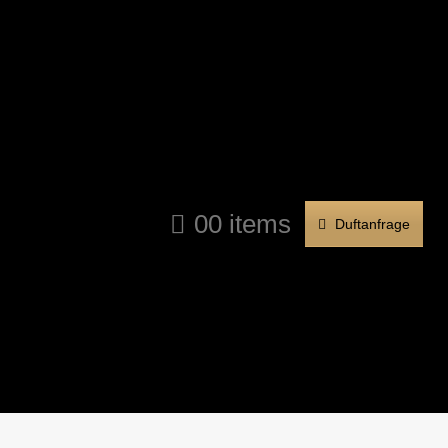
0
0 items
Duftanfrage