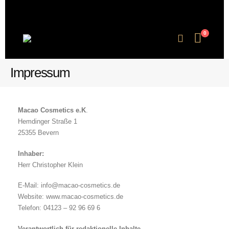
0
Impressum
Macao Cosmetics e.K
.
Hemdinger Straße 1
25355 Bevern
Inhaber:
Herr Christopher Klein
E-Mail: info@macao-cosmetics.de
Website: www.macao-cosmetics.de
Telefon: 04123 – 92 96 69 6
Verantwortlich für redaktionelle Inhalte